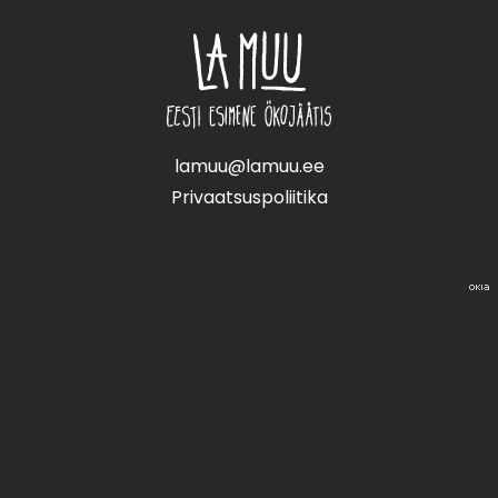
Jaluse
navigatsioon
lamuu@lamuu.ee
Privaatsuspoliitika